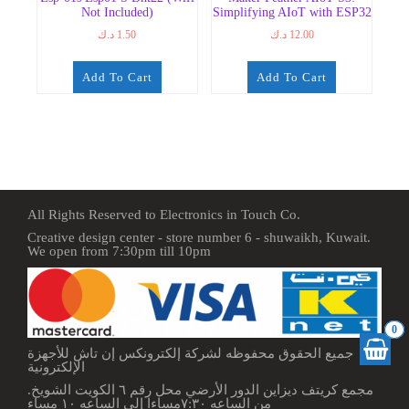
Not Included)
Simplifying AIoT with ESP32
د.ك
1.50
د.ك
12.00
Add To Cart
Add To Cart
All Rights Reserved to Electronics in Touch Co.
Creative design center - store number 6 - shuwaikh, Kuwait.
We open from 7:30pm till 10pm
0
جميع الحقوق محفوظه لشركة إلكترونكس إن تاش للأجهزة
الإلكترونية
مجمع كريتف ديزاين الدور الأرضي محل رقم ٦ الكويت الشويخ.
من الساعه ٧:٣٠مساءا إلى الساعه ١٠ مساء