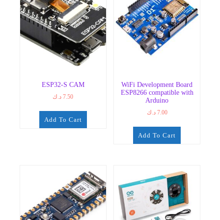
ESP32-S CAM
WiFi Development Board
ESP8266 compatible with
د.ك
7.50
Arduino
د.ك
7.00
Add To Cart
Add To Cart