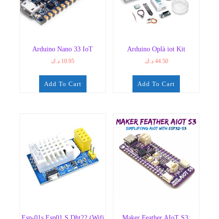
Arduino Nano 33 IoT
Arduino Oplà iot Kit
د.ك
10.95
د.ك
44.50
Add To Cart
Add To Cart
Esp-01s Esp01 S Dht22 (Wifi
Maker Feather AIoT S3: