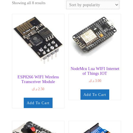
Sorted
Showing all 8 results
by
popularity
NodeMcu Lua WIFI Internet
of Things IOT
ESP8266 WIFI Wireless
د.ك
3.00
Transceiver Module
د.ك
2.50
Add To Cart
Add To Cart